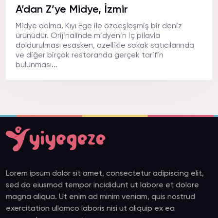
A’dan Z’ye Midye, İzmir
Midye dolma, Kıyı Ege ile özdeşleşmiş bir deniz
ürünüdür. Orijinalinde midyenin iç pilavla
doldurulması esasken, özellikle sokak satıcılarında
ve diğer birçok restoranda gerçek tarifin
bulunması...
Lorem ipsum dolor sit amet, consectetur adipiscing elit,
sed do eiusmod tempor incididunt ut labore et dolore
magna aliqua. Ut enim ad minim veniam, quis nostrud
exercitation ullamco laboris nisi ut aliquip ex ea