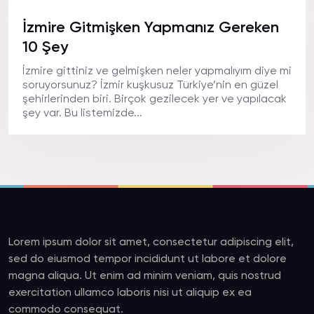
İzmire Gitmişken Yapmanız Gereken
10 Şey
İzmire gittiniz ve gelmişken neler yapmalıyım diye mi
soruyorsunuz? İzmir kuşkusuz Türkiye’nin en güzel
şehirlerinden biri. Birçok gezilecek yer ve yapılacak
şey var. Bu listemizde...
Lorem ipsum dolor sit amet, consectetur adipiscing elit,
sed do eiusmod tempor incididunt ut labore et dolore
magna aliqua. Ut enim ad minim veniam, quis nostrud
exercitation ullamco laboris nisi ut aliquip ex ea
commodo consequat.