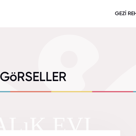
GEZİ RE
I GöRSELLER
ALıK EVI