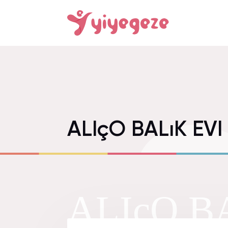
ALIçO BALıK EV
ALIçO B