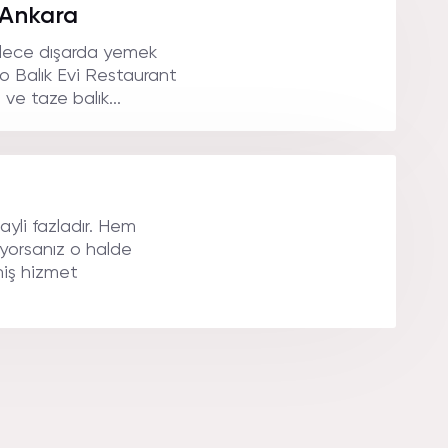
ER.
, Ankara
ailece dışarda yemek
iço Balık Evi Restaurant
ve taze balık...
ayli fazladır. Hem
iyorsanız o halde
eniş hizmet