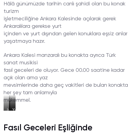
Hâlâ günümüzde tarihin canlı şahidi olan bu konak
turizm
işletmeciliğine Ankara Kalesinde açılarak gerek
Ankaralılara gerekse yurt
içinden ve yurt dışından gelen konuklara eşsiz anlar
yaşatmaya hazır.
Ankara Kalesi manzaralı bu konakta ayrıca Türk
sanat musikisi
fasıl geceleri de oluyor. Gece 00.00 saatine kadar
açık olan ama yaz
mevsimlerinde daha geç vakitleri de bulan konakta
her şey tam anlamıyla
mükemmel.
Izgara
Tava
Yoğurtlu
Köfte
Köfte
Beyti
Fasıl Geceleri Eşliğinde