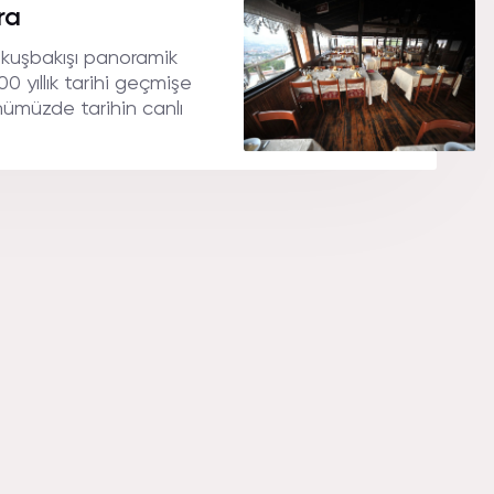
.
ra
 kuşbakışı panoramik
 yıllık tarihi geçmişe
nümüzde tarihin canlı