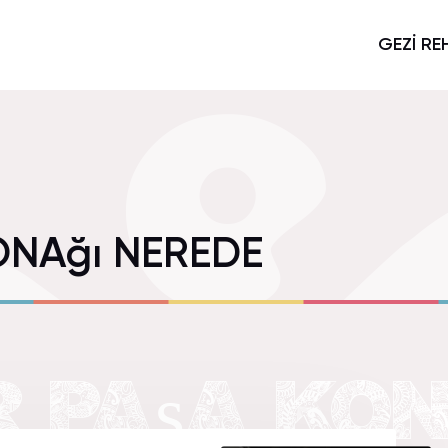
GEZİ RE
ONAğı NEREDE
 PAşA KON