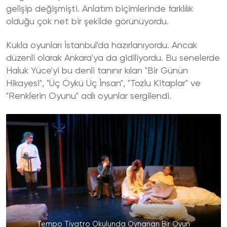
gelişip değişmişti. Anlatım biçimlerinde farklılık
olduğu çok net bir şekilde görünüyordu.
Kukla oyunları İstanbul'da hazırlanıyordu. Ancak
düzenli olarak Ankara'ya da gidiliyordu. Bu senelerde
Haluk Yüce'yi bu denli tanınır kılan "Bir Günün
Hikayesi", "Üç Öykü Üç İnsan", "Tozlu Kitaplar" ve
"Renklerin Oyunu" adlı oyunlar sergilendi.
Tempo Tiyatro Okulunda Oynanan Bir Oyun