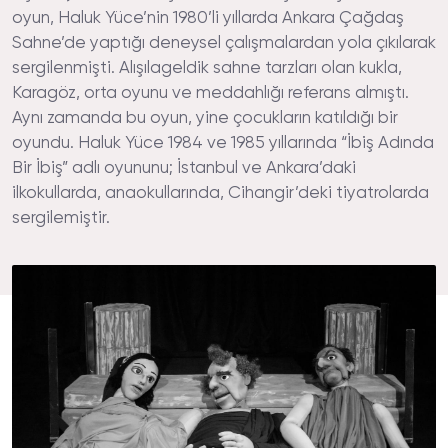
oyun, Haluk Yüce’nin 1980’li yıllarda Ankara Çağdaş
Sahne’de yaptığı deneysel çalışmalardan yola çıkılarak
sergilenmişti. Alışılageldik sahne tarzları olan kukla,
Karagöz, orta oyunu ve meddahlığı referans almıştı.
Aynı zamanda bu oyun, yine çocukların katıldığı bir
oyundu. Haluk Yüce 1984 ve 1985 yıllarında “İbiş Adında
Bir İbiş” adlı oyununu; İstanbul ve Ankara’daki
ilkokullarda, anaokullarında, Cihangir’deki tiyatrolarda
sergilemiştir.