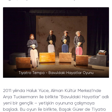
Tiyatro Tempo - Bavuldaki Hayatlar Oyunu
2011 yılında Haluk Yüce, Alman Kültür Merkezi'nde
Anja Tuckermann ile birlikte "Bavuldaki Hayatlar" adlı
yeni bir gençlik – yetişkin oyununa çalışmaya
başladı. Bu oyun ile birlikte, Başak Gürer de Tiyatro