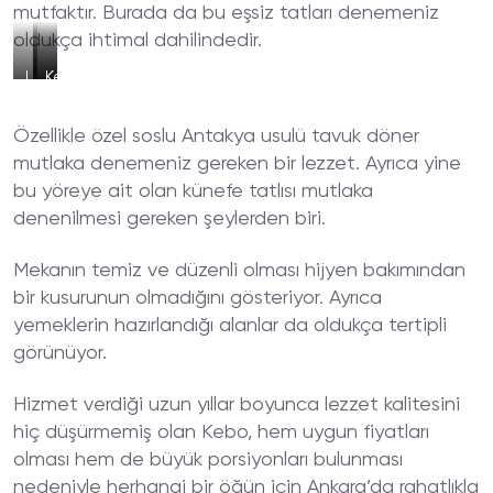
mutfaktır. Burada da bu eşsiz tatları denemeniz
oldukça ihtimal dahilindedir.
Leziz
Kebo
Kebo
Ürünler
Dürüm
Özellikle özel soslu Antakya usulü tavuk döner
mutlaka denemeniz gereken bir lezzet. Ayrıca yine
bu yöreye ait olan künefe tatlısı mutlaka
denenilmesi gereken şeylerden biri.
Mekanın temiz ve düzenli olması hijyen bakımından
bir kusurunun olmadığını gösteriyor. Ayrıca
yemeklerin hazırlandığı alanlar da oldukça tertipli
görünüyor.
Hizmet verdiği uzun yıllar boyunca lezzet kalitesini
hiç düşürmemiş olan Kebo, hem uygun fiyatları
olması hem de büyük porsiyonları bulunması
nedeniyle herhangi bir öğün için Ankara’da rahatlıkla