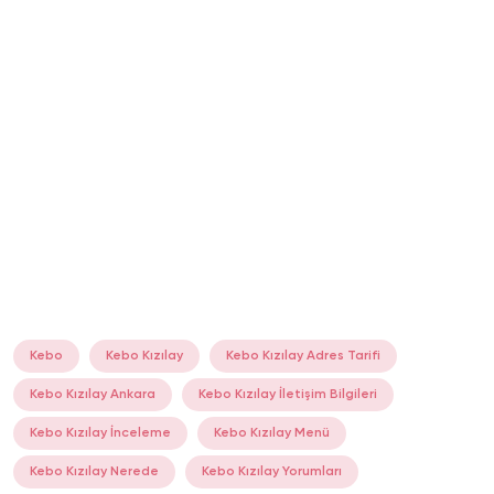
Kebo
Kebo Kızılay
Kebo Kızılay Adres Tarifi
Kebo Kızılay Ankara
Kebo Kızılay İletişim Bilgileri
Kebo Kızılay İnceleme
Kebo Kızılay Menü
Kebo Kızılay Nerede
Kebo Kızılay Yorumları