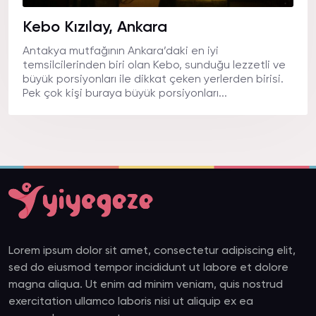
Kebo Kızılay, Ankara
Antakya mutfağının Ankara’daki en iyi
temsilcilerinden biri olan Kebo, sunduğu lezzetli ve
büyük porsiyonları ile dikkat çeken yerlerden birisi.
Pek çok kişi buraya büyük porsiyonları...
Lorem ipsum dolor sit amet, consectetur adipiscing elit,
sed do eiusmod tempor incididunt ut labore et dolore
magna aliqua. Ut enim ad minim veniam, quis nostrud
exercitation ullamco laboris nisi ut aliquip ex ea