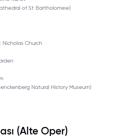
Cathedral of St Bartholomew)
 Nicholas Church
Garden
um
Senckenberg Natural History Museum)
ası (Alte Oper)