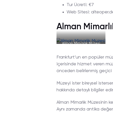
Tur
Ücreti
: €7
Web
Sitesi
: alteoper.d
Alman Mimarlı
Alman Mimarlık Müzesi
Frankfurt’un en popüler müz
içerisinde hizmet veren müze 
önceden belirlenmiş geçici se
Müzeyi ister bireysel istersen
hakkında detaylı bilgiler edi
Alman Mimarlık Müzesinin ke
Aynı zamanda antika değeri 