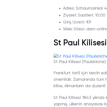
Adres
: Schaumainkai 4
Ziyaret
Saatleri
: 10:00
Giriş
Ücreti
: €9
Web
Sitesi
: dam-onlin
St Paul Kilises
St Paul Kilisesi (Paulskirche)
Frankfurt tatil için tercih ed
önemlidir. Zamanında tüm ha
kilise, Almanların da düzenli 
St Paul Kilisesi 1843 yılınd
yapmış, ülkenin anayasası bu