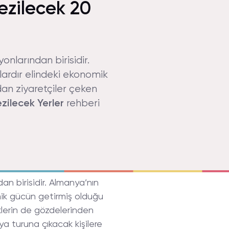
Gezilecek 20
onlarından birisidir.
llardır elindeki ekonomik
dan ziyaretçiler çeken
zilecek
Yerler
rehberi
an birisidir. Almanya’nın
nomik gücün getirmiş olduğu
rklerin de gözdelerinden
ya turuna çıkacak kişilere