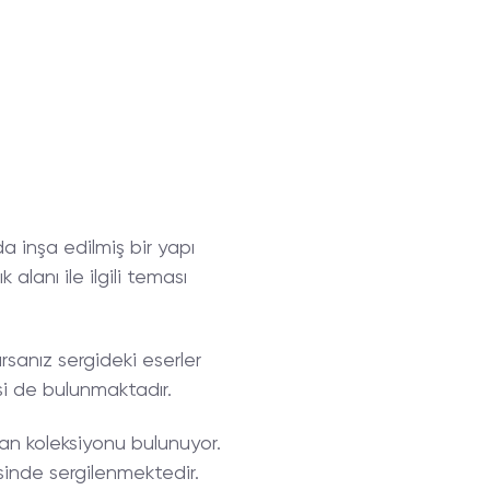
lda inşa edilmiş bir yapı
alanı ile ilgili teması
ırsanız sergideki eserler
gisi de bulunmaktadır.
an koleksiyonu bulunuyor.
sinde sergilenmektedir.