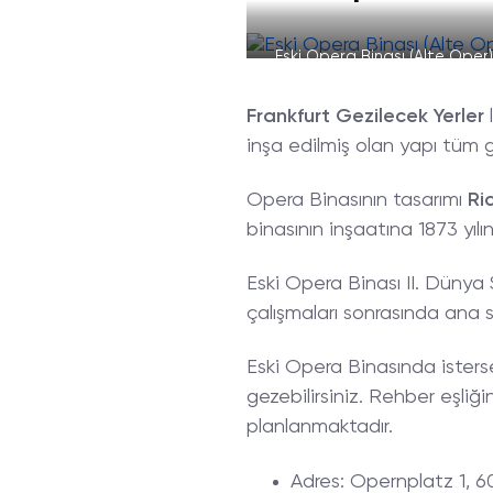
Eski Opera Binası (Alte Oper)
Frankfurt
Gezilecek
Yerler
l
inşa edilmiş olan yapı tüm 
Opera Binasının tasarımı
Ri
binasının inşaatına 1873 yılı
Eski Opera Binası II. Dünya 
çalışmaları sonrasında ana 
Eski Opera Binasında istersen
gezebilirsiniz. Rehber eşliğ
planlanmaktadır.
Adres
: Opernplatz 1, 