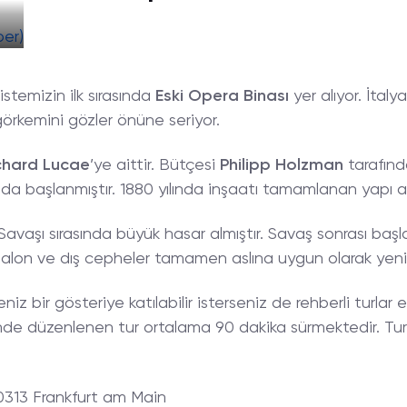
istemizin ilk sırasında
Eski Opera Binası
yer alıyor. İtal
görkemini gözler önüne seriyor.
chard
Lucae
’ye aittir. Bütçesi
Philipp
Holzman
tarafınd
nda başlanmıştır. 1880 yılında inşaatı tamamlanan yapı aynı
Savaşı sırasında büyük hasar almıştır. Savaş sonrası başl
salon ve dış cepheler tamamen aslına uygun olarak yenil
iz bir gösteriye katılabilir isterseniz de rehberli turlar e
inde düzenlenen tur ortalama 90 dakika sürmektedir. Tur 
60313 Frankfurt am Main