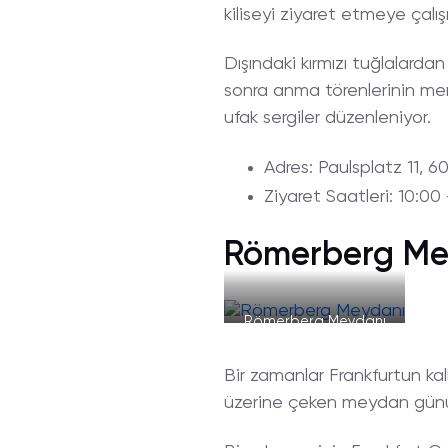
kiliseyi ziyaret etmeye çalışı
Dışındaki kırmızı tuğlalard
sonra anma törenlerinin merke
ufak sergiler düzenleniyor.
Adres
: Paulsplatz 11, 
Ziyaret
Saatleri
: 10:00
Römerberg Me
Römerberg Meydanı
Bir zamanlar Frankfurtun ka
üzerine çeken meydan günü