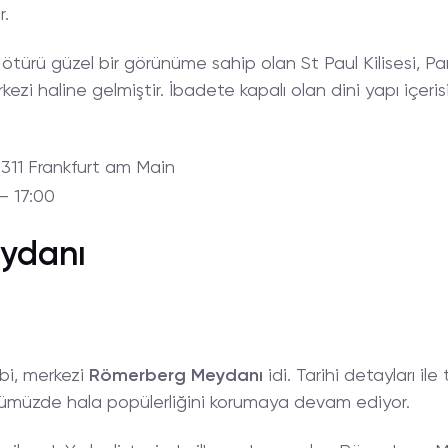
r.
an ötürü güzel bir görünüme sahip olan St Paul Kilisesi,
zi haline gelmiştir. İbadete kapalı olan dini yapı içerisi
60311 Frankfurt am Main
 – 17:00
ydanı
lbi, merkezi
Römerberg Meydanı
idi. Tarihi detayları ile 
müzde hala popülerliğini korumaya devam ediyor.