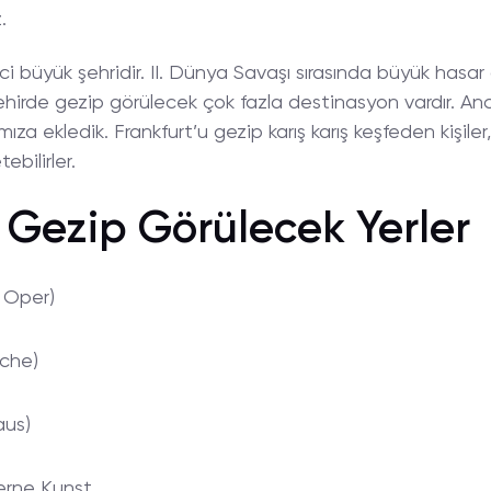
.
i büyük şehridir. II. Dünya Savaşı sırasında büyük hasar 
ehirde gezip görülecek çok fazla destinasyon vardır. Anc
za ekledik. Frankfurt’u gezip karış karış keşfeden kişile
ebilirler.
 Gezip Görülecek Yerler
e Oper)
rche)
aus)
rne Kunst