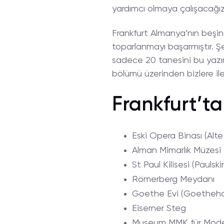
yardımcı olmaya çalışacağız
Frankfurt Almanya’nın beşinc
toparlanmayı başarmıştır. Ş
sadece 20 tanesini bu yazımı
bölümü üzerinden bizlere ilet
Frankfurt’ta
Eski Opera Binası (Alt
Alman Mimarlık Müzesi
St Paul Kilisesi (Paulski
Römerberg Meydanı
Goethe Evi (Goetheh
Eiserner Steg
Museum MMK für Mode