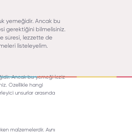
avuk yemeğidir. Ancak bu
 gerektiğini bilmelisiniz.
e süresi, lezzette de
meleri listeleyelim.
ğidir. Ancak bu yemeği leziz
niz. Özellikle hangi
leyici unsurlar arasında
reken malzemelerdir. Aynı