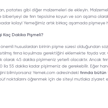
ğan, patates gibi diğer malzemeleri de ekleyin. Malzeme
 biberiyeyi de fırın tepsisine koyun ve son aşama olarak
u kadar kolay! Yemeğimiz artık birkaç aşamada pişmeye h
i Kaç Dakika Pişmeli?
nemli hususlardan birinin pişme süresi olduğundan söz 
ılmış fırına koyulması gerektiğini eklemekte fayda var. Ö
k olarak 45 dakika pişirmeniz yeterli olacaktır. Ancak fır
ila 55 dakika kadar pişirmeniz de gerekebilir. Eğer ha
ğini bilmiyorsanız Yemek.com adresindeki
fırında bütün 
üf noktalarını öğrenmek için de siteyi mutlaka ziyaret e