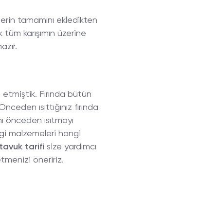
lerin tamamını ekledikten
 tüm karışımın üzerine
azır.
etmiştik. Fırında bütün
nceden ısıttığınız fırında
ını önceden ısıtmayı
ngi malzemeleri hangi
tavuk tarifi
size yardımcı
tmenizi öneririz.