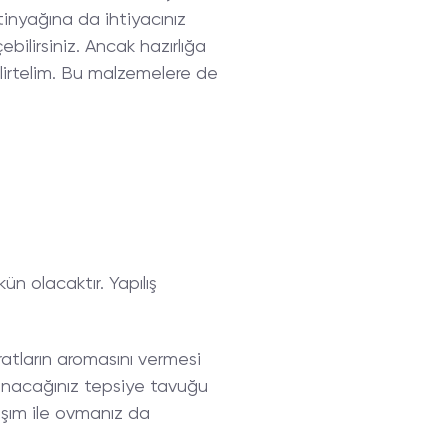
inyağına da ihtiyacınız
bilirsiniz. Ancak hazırlığa
lirtelim. Bu malzemelere de
n olacaktır. Yapılış
aratların aromasını vermesi
llanacağınız tepsiye tavuğu
ışım ile ovmanız da