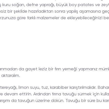
ş kuru soğan, defne yaprağı, büyük boy patates ve zeyt
siz bir şekilde hazırladıktan sonra yapılış aşamasına geçe
zunuza göre farklı malzemeler de ekleyebileceğinizi be
anmadan da gayet leziz bir fırın yemeği yapmanız mümkü
aktaralım.
 tereyağı, limon suyu, tuz, karabiber karıştırılmalıdır. Bah
 süre devam ettirin. Ardından fırına tavuğu sürmek için ku
arışımı da tavuğun üzerine dökün. Tavuğu bir süre bu kar