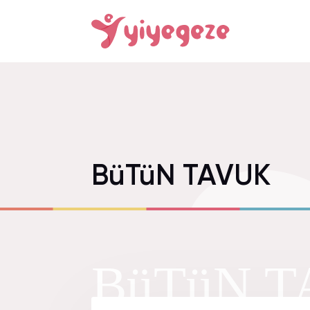
BüTüN TAVUK
BüTüN T