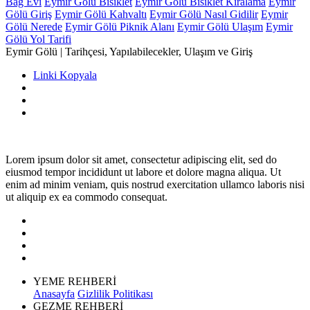
Bağ Evi
Eymir Gölü Bisiklet
Eymir Gölü Bisiklet Kiralama
Eymir
Gölü Giriş
Eymir Gölü Kahvaltı
Eymir Gölü Nasıl Gidilir
Eymir
Gölü Nerede
Eymir Gölü Piknik Alanı
Eymir Gölü Ulaşım
Eymir
Gölü Yol Tarifi
Eymir Gölü | Tarihçesi, Yapılabilecekler, Ulaşım ve Giriş
Linki Kopyala
Lorem ipsum dolor sit amet, consectetur adipiscing elit, sed do
eiusmod tempor incididunt ut labore et dolore magna aliqua. Ut
enim ad minim veniam, quis nostrud exercitation ullamco laboris nisi
ut aliquip ex ea commodo consequat.
YEME REHBERİ
Anasayfa
Gizlilik Politikası
GEZME REHBERİ