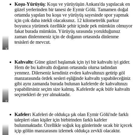
Bisiklet
Koşu-Yürüyüş
: Koşu ve yürüyüşün Ankara'da yapılacak en
Turu
güzel yerlerinden bir tanesi de Eymir Gölü. Tamamen doğal
ortamda yapılan bu koşu ve yürüyüş sayesinde spor yapmak
için çok daha istekli olacaksınız. 12 kilometrelik parkur
boyunca yürümek özellikle şehir içinde pek mümkün olmuyor
fakat burada mümkün. Yürüyüş sırasında yorulduğunuz
zaman dinlenmeniz için de doğanın ortasında dinlenme
tesisleri de mevcut.
Koşu
ve
Yürüyüş
Kahvaltı:
Güne güzel başlamak için iyi bir kahvaltı iyi gider.
Yolu
Hem de bu kahvaltı doğanın ortasında olursa tadından
yenmez. Dilerseniz kendiniz evden kahvaltınızı getirip göl
manzarasında ördek sesleri eşliğinde kahvaltı yapabileceğiniz
gibi aynı zamanda burada bulunan kafelerde de kahvaltınızı
yapabilirsiniz seçim size kalmış. Kafelerde açık büfe kahvaltı
seçenekleri de yer almaktadır.
Eymir
Gölü
Kenarında
Kafeler:
Kafeleri de oldukça şık olan Eymir Gölü'nde farklı
Leziz
talepleri olan kişiler için birbirinden farklı kafeler
Kahvaltılıklar
bulunmaktadır. Özellikle soğuk kış günlerinde sıcak bir içecek
içip gölün manzarasını izlemek oldukça zevkli olacaktır.