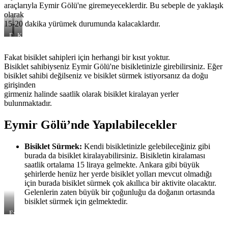
araçlarıyla Eymir Gölü'ne giremeyeceklerdir. Bu sebeple de yaklaşık
olarak
15-20 dakika yürümek durumunda kalacaklardır.
Donmuş
Kış
Eymir
Gününden
Gölü
Bir
Fakat bisiklet sahipleri için herhangi bir kısıt yoktur.
Görüntü
Bisiklet sahibiyseniz Eymir Gölü'ne bisikletinizle girebilirsiniz. Eğer
bisiklet sahibi değilseniz ve bisiklet sürmek istiyorsanız da doğu
girişinden
girmeniz halinde saatlik olarak bisiklet kiralayan yerler
bulunmaktadır.
Eymir Gölü’nde Yapılabilecekler
Bisiklet Sürmek:
Kendi bisikletinizle gelebileceğiniz gibi
burada da bisiklet kiralayabilirsiniz. Bisikletin kiralaması
saatlik ortalama 15 liraya gelmekte. Ankara gibi büyük
şehirlerde henüz her yerde bisiklet yolları mevcut olmadığı
için burada bisiklet sürmek çok akıllıca bir aktivite olacaktır.
Gelenlerin zaten büyük bir çoğunluğu da doğanın ortasında
bisiklet sürmek için gelmektedir.
Eymir
Gölünde