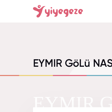
EYMIR GöLü NASı
EYMIR G