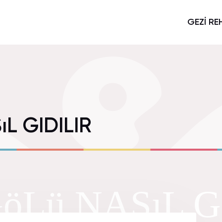
GEZİ RE
L GIDILIR
öLü NASıL G