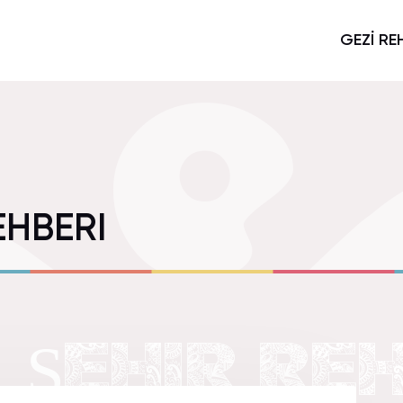
GEZİ RE
EHBERI
 ŞEHIR REH