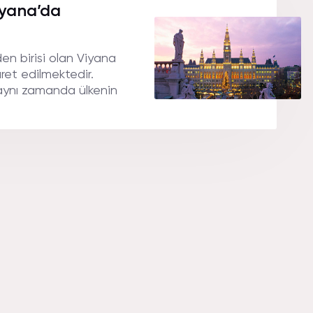
iyana’da
en birisi olan Viyana
aret edilmektedir.
aynı zamanda ülkenin