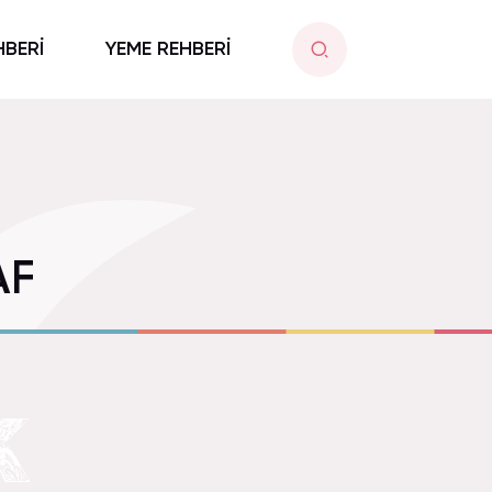
HBERİ
YEME REHBERİ
AF
K