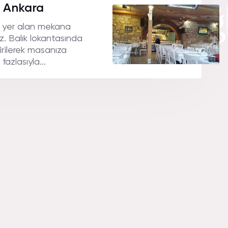
ASı FOTOğ
, Ankara
e yer alan mekana
z. Balık lokantasında
şirilerek masanıza
 fazlasıyla...