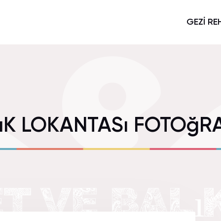
GEZİ RE
LıK LOKANTASı FOTOğR
ET VE BALı