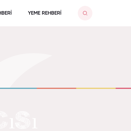
HBERİ
YEME REHBERİ
ıSı