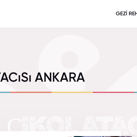
GEZİ RE
TACıSı ANKARA
 ÇIKOLATAC