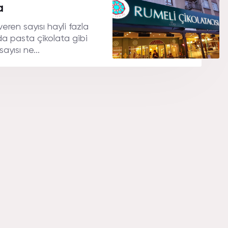
A.
a
ren sayısı hayli fazla
 da pasta çikolata gibi
ayısı ne...