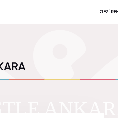
GEZİ RE
KARA
TLE ANKAR