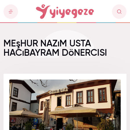
MEşHUR NAZıM USTA
HACıBAYRAM DöNERCISI