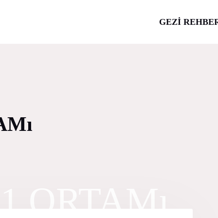
GEZİ REHBE
AMı
1 ORTAMı.