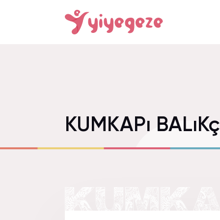
KUMKAPı BALıK
KUMKAP