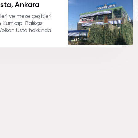
N USTA A
Usta, Ankara
lleri ve meze çeşitleri
 Kumkapı Balıkçısı
.
 Volkan Usta hakkında