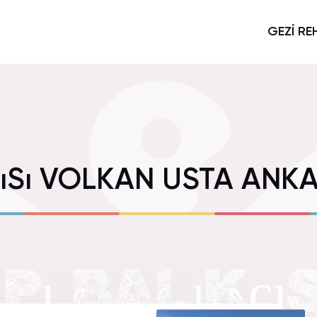
GEZİ RE
çıSı VOLKAN USTA ANK
ı BALıKçıS