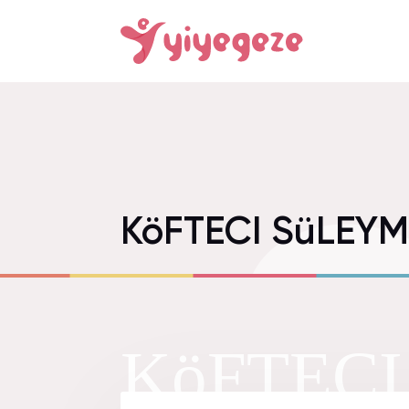
KöFTECI SüLEYM
KöFTEC