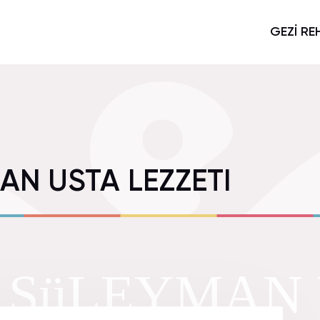
GEZİ RE
AN USTA LEZZETI
I SüLEYMAN