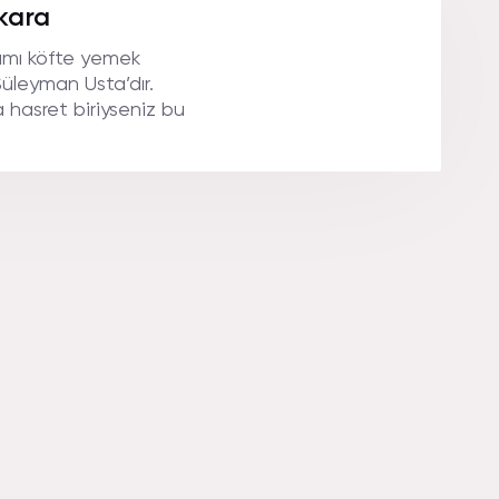
.
kara
ımı köfte yemek
Süleyman Usta’dır.
hasret biriyseniz bu