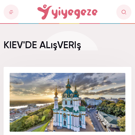
KIEV'DE ALışVERIş