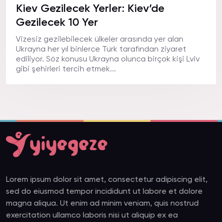
Kiev Gezilecek Yerler: Kiev’de
Gezilecek 10 Yer
Vizesiz gezilebilecek ülkeler arasında yer alan
Ukrayna her yıl binlerce Türk tarafından ziyaret
ediliyor. Söz konusu Ukrayna olunca birçok kişi Lviv
gibi şehirleri tercih etmek...
Lorem ipsum dolor sit amet, consectetur adipiscing elit,
sed do eiusmod tempor incididunt ut labore et dolore
magna aliqua. Ut enim ad minim veniam, quis nostrud
exercitation ullamco laboris nisi ut aliquip ex ea