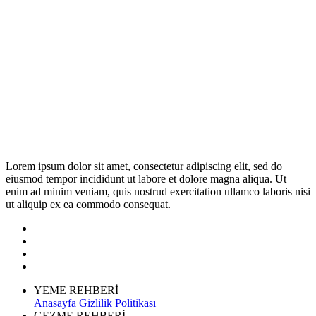
Lorem ipsum dolor sit amet, consectetur adipiscing elit, sed do
eiusmod tempor incididunt ut labore et dolore magna aliqua. Ut
enim ad minim veniam, quis nostrud exercitation ullamco laboris nisi
ut aliquip ex ea commodo consequat.
YEME REHBERİ
Anasayfa
Gizlilik Politikası
GEZME REHBERİ