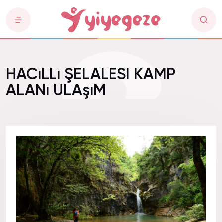
HACıLLı ŞELALESI KAMP
ALANı ULAşıM