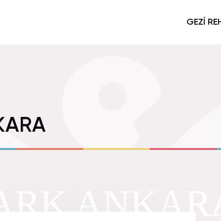
GEZİ RE
KARA
ARK ANKAR