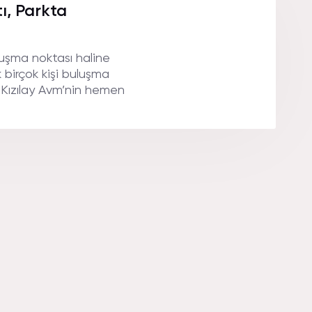
ı, Parkta
luşma noktası haline
k birçok kişi buluşma
 Kızılay Avm’nin hemen