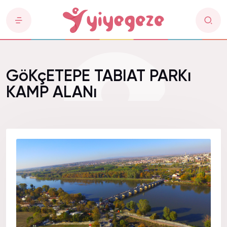
GöKçETEPE TABIAT PARKı
KAMP ALANı