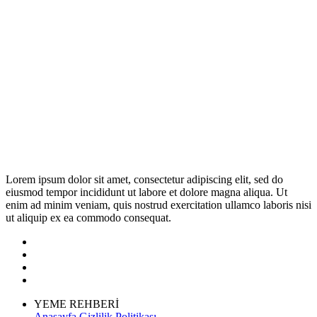
Lorem ipsum dolor sit amet, consectetur adipiscing elit, sed do
eiusmod tempor incididunt ut labore et dolore magna aliqua. Ut
enim ad minim veniam, quis nostrud exercitation ullamco laboris nisi
ut aliquip ex ea commodo consequat.
YEME REHBERİ
Anasayfa
Gizlilik Politikası