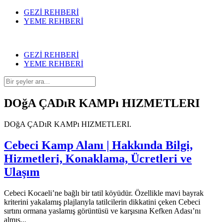
GEZİ REHBERİ
YEME REHBERİ
GEZİ REHBERİ
YEME REHBERİ
DOğA ÇADıR KAMPı HIZMETLERI
DOğA ÇADıR KAMPı HIZMETLERI.
Cebeci Kamp Alanı | Hakkında Bilgi,
Hizmetleri, Konaklama, Ücretleri ve
Ulaşım
Cebeci Kocaeli’ne bağlı bir tatil köyüdür. Özellikle mavi bayrak
kriterini yakalamış plajlarıyla tatilcilerin dikkatini çeken Cebeci
sırtını ormana yaslamış görüntüsü ve karşısına Kefken Adası’nı
almış...