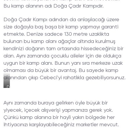
Bu kamp alanının adı Doğa Çadır Kampıdır.
Doğa Çadır Kampı adından da anlaşılacağı üzere
size doğayla baş başa bir kamp yapmayı garanti
etmekte. Denize sadece 130 metre uzaklıkta
bulunan bu kamp alanı ağaçlar altında kurulmuş
kendinizi doğanın tam ortasında hissedeceğiniz bir
alan. Aynı zamanda çocuklu aileler için de oldukça
uygun bir kamp alanı. Bunun yanı sıra merkeze uzak
olmaması da büyük bir avantaj. Bu sayede kamp
alanından çıkıp Cebeci'yi rahatlıkla gezebiliyorsunuz.
Doğa
Çadır
Kamp
Aynı zamanda buraya gelirken öyle büyük bir
Alanı
Deniz
yiyecek, içecek alışverişi yapmanıza gerek yok.
Kıyısı
Çünkü kamp alanına bir hayli yakın bölgede her
Doğal
Taş
ihtiyacınızı karşılayabileceğiniz marketler mevcut.
Yapısı