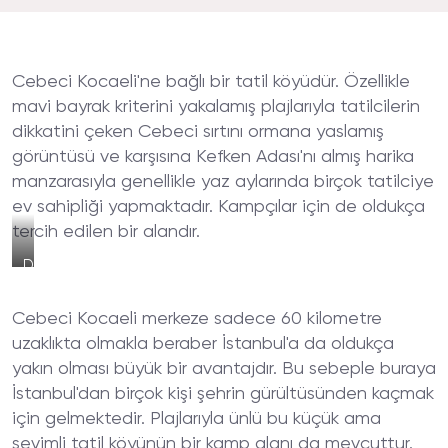
Cebeci Kocaeli'ne bağlı bir tatil köyüdür. Özellikle
mavi bayrak kriterini yakalamış plajlarıyla tatilcilerin
dikkatini çeken Cebeci sırtını ormana yaslamış
görüntüsü ve karşısına Kefken Adası'nı almış harika
manzarasıyla genellikle yaz aylarında birçok tatilciye
ev sahipliği yapmaktadır. Kampçılar için de oldukça
tercih edilen bir alandır.
Doğa
Çadır
Kampı
Cebeci Kocaeli merkeze sadece 60 kilometre
Etkinlik
Alanı
uzaklıkta olmakla beraber İstanbul'a da oldukça
yakın olması büyük bir avantajdır. Bu sebeple buraya
İstanbul'dan birçok kişi şehrin gürültüsünden kaçmak
için gelmektedir. Plajlarıyla ünlü bu küçük ama
sevimli tatil köyünün bir kamp alanı da mevcuttur.