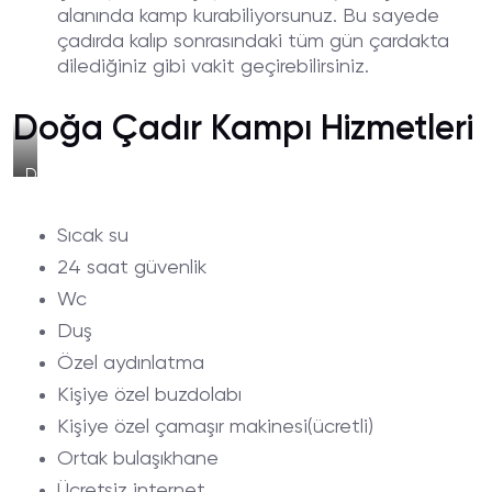
alanında kamp kurabiliyorsunuz. Bu sayede
çadırda kalıp sonrasındaki tüm gün çardakta
dilediğiniz gibi vakit geçirebilirsiniz.
Doğa Çadır Kampı Hizmetleri
Doğa
Çadır
Kampı
Sıcak su
/
Gün
24 saat güvenlik
Batımı
Sahil
Wc
Manzarası
Duş
Özel aydınlatma
Kişiye özel buzdolabı
Kişiye özel çamaşır makinesi(ücretli)
Ortak bulaşıkhane
Ücretsiz internet