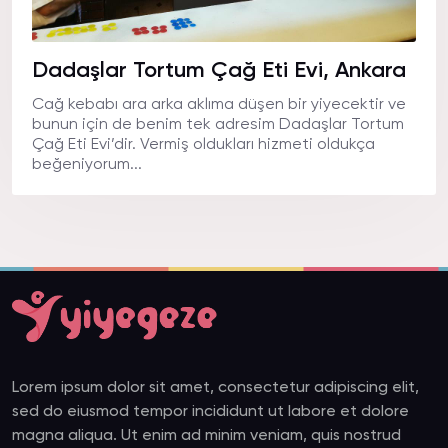
Dadaşlar Tortum Çağ Eti Evi, Ankara
Cağ kebabı ara arka aklıma düşen bir yiyecektir ve
bunun için de benim tek adresim Dadaşlar Tortum
Çağ Eti Evi’dir. Vermiş oldukları hizmeti oldukça
beğeniyorum...
Lorem ipsum dolor sit amet, consectetur adipiscing elit,
sed do eiusmod tempor incididunt ut labore et dolore
magna aliqua. Ut enim ad minim veniam, quis nostrud