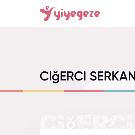
CIğERCI SERKA
CIğERC