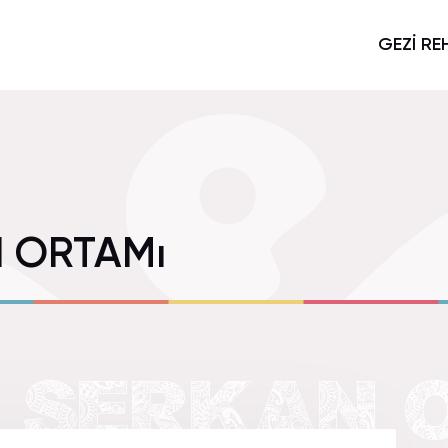
GEZİ RE
N ORTAMı
I SERKAN 