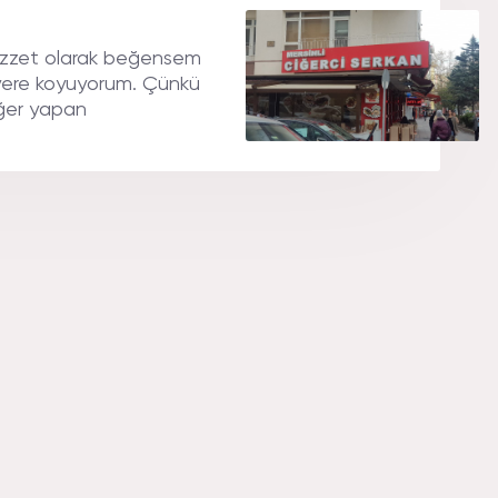
ezzet olarak beğensem
r yere koyuyorum. Çünkü
iğer yapan