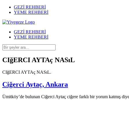
GEZİ REHBERİ
YEME REHBERİ
GEZİ REHBERİ
YEME REHBERİ
CIğERCI AYTAç NASıL
CIğERCI AYTAç NASıL.
Ciğerci Aytaç, Ankara
Ümitköy’de bulunan Ciğerci Aytaç ciğere farklı bir yorum katmış diyebi