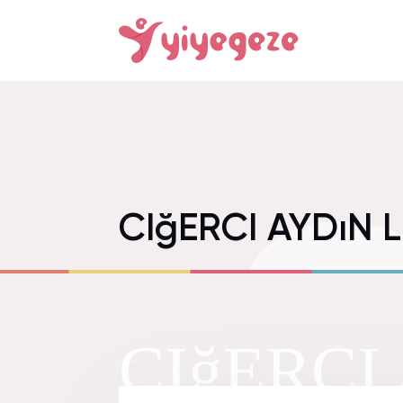
CIğERCI AYDıN L
CIğERCI