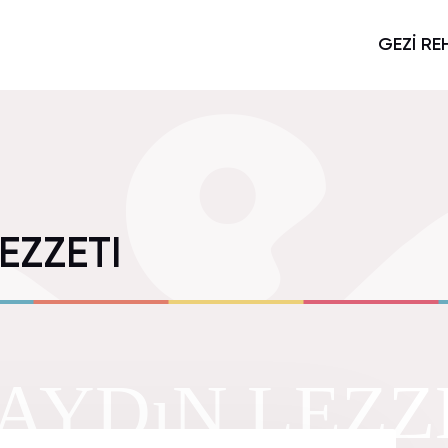
GEZİ RE
EZZETI
 AYDıN LEZZ