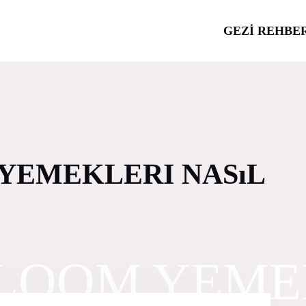
GEZİ REHBE
YEMEKLERI NASıL
LOOM YEME