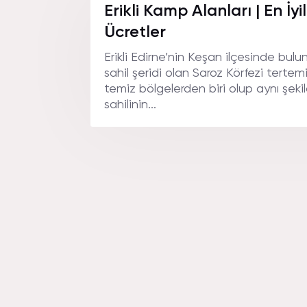
NEREDE
Erikli Kamp Alanları | En İyi
Ücretler
Erikli Edirne’nin Keşan ilçesinde bul
sahil şeridi olan Saroz Körfezi tertemi
temiz bölgelerden biri olup aynı şeki
sahilinin...