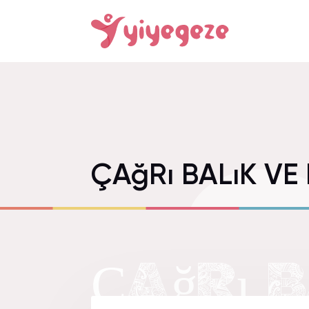
ÇAğRı BALıK VE
ÇAğRı 