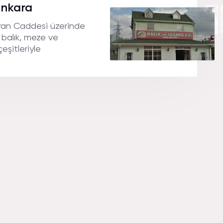
KARA YEM
Ankara
vran Caddesi üzerinde
i balık, meze ve
şitleriyle