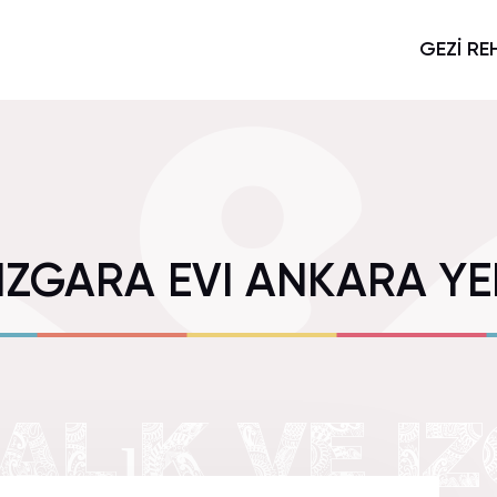
GEZİ RE
 IZGARA EVI ANKARA Y
BALıK VE I