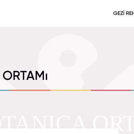
GEZİ RE
 ORTAMı
TANICA ORT