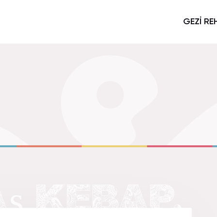
GEZİ RE
Aş KEBAP.