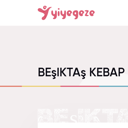
BEşIKTAş KEBAP
BEşIKT