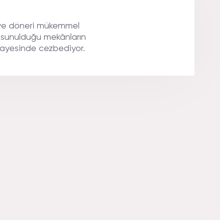
e ve döneri mükemmel
l sunulduğu mekânların
 sayesinde cezbediyor.