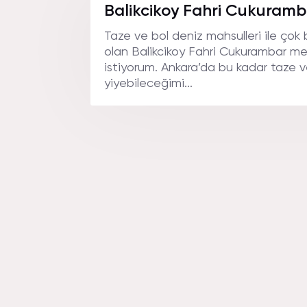
CUKUR
Balikcikoy Fahri Cukuramb
Taze ve bol deniz mahsulleri ile ço
olan Balikcikoy Fahri Cukurambar 
FıYAT.
istiyorum. Ankara’da bu kadar taze ve
yiyebileceğimi...