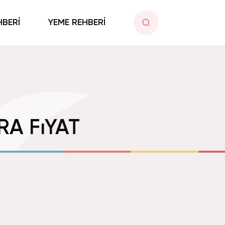
HBERİ
YEME REHBERİ
A FıYAT