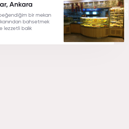
AMBAR A
ar, Ankara
k beğendiğim bir mekan
mekanından bahsetmek
 lezzetli balık