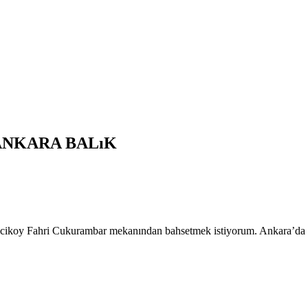
ANKARA BALıK
kcikoy Fahri Cukurambar mekanından bahsetmek istiyorum. Ankara’da bu 