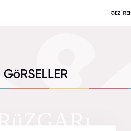
GEZİ RE
ı GöRSELLER
 RüZGARı