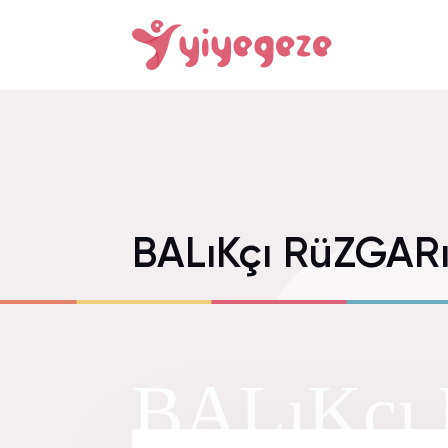
BALıKçı RüZGAR
BALıKçı