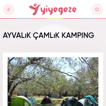
AYVALıK ÇAMLıK KAMPING