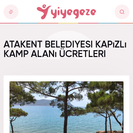
ATAKENT BELEDIYESI KAPıZLı
KAMP ALANı ÜCRETLERI