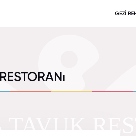
GEZİ RE
RESTORANı
 TAVUK RES