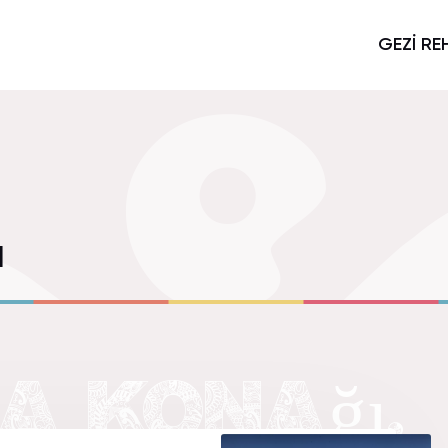
GEZİ RE
ı
 KONAğı.