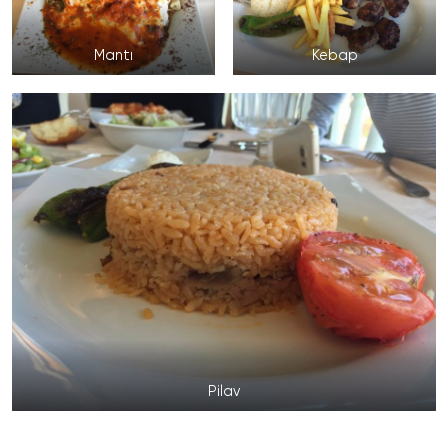
Mantı
Kebap
Pilav