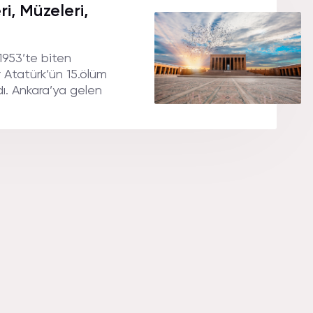
i, Müzeleri,
1953’te biten
r Atatürk’ün 15.ölüm
dı. Ankara’ya gelen