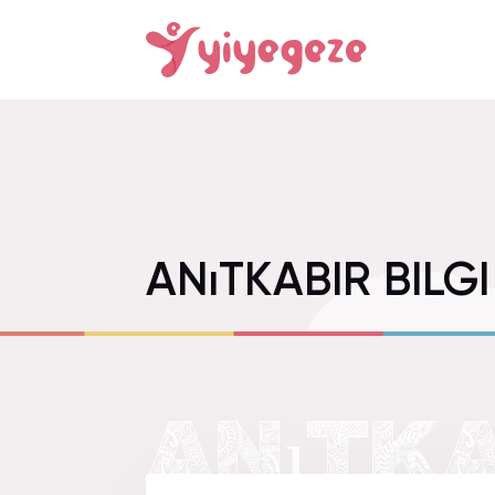
ANıTKABIR BILGI
ANıTKA