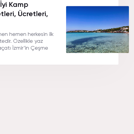
 İyi Kamp
eri, Ücretleri,
emen hemen herkesin ilk
edir. Özellikle yaz
çatı İzmir’in Çeşme