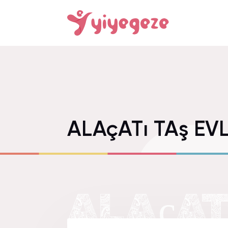
ALAçATı TAş EVL
ALAçATı