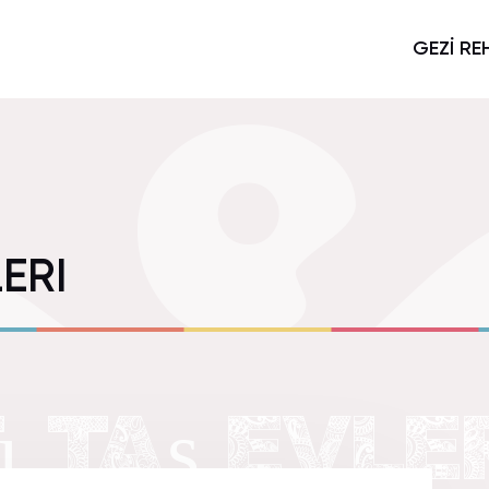
GEZİ RE
ERI
 TAş EVLER