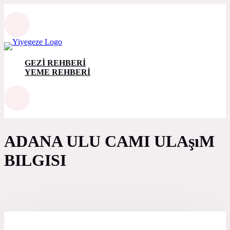
GEZİ REHBERİ
YEME REHBERİ
ADANA ULU CAMI ULAşıM
BILGISI