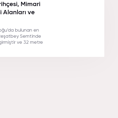
ihçesi, Mimari
i Alanları ve
oğu’da bulunan en
n Reşatbey Semtinde
girmiştir ve 32 metre